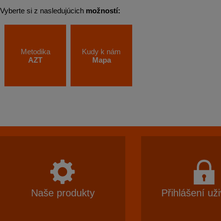
Vyberte si z nasledujúcich
možností:
Metodika
Kudy k nám
AZT
Mapa
Naše produkty
Přihlášení uži