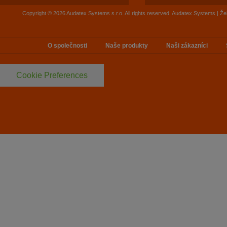
Copyright © 2026 Audatex Systems s.r.o. All rights reserved. Audatex Systems | Ž
O společnosti
Naše produkty
Naši zákazníci
Cookie Preferences