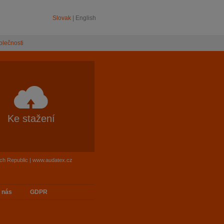
Slovak
|
English
olečnosti
Ke stažení
ech Republic | www.audatex.cz
 nás
GDPR