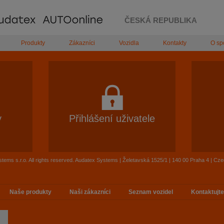
ČESKÁ REPUBLIKA
Produkty
Zákazníci
Vozidla
Kontakty
O sp
y
Přihlášení uživatele
tems s.r.o. All rights reserved. Audatex Systems | Želetavská 1525/1 | 140 00 Praha 4 | Cz
Naše produkty
Naši zákazníci
Seznam vozidel
Kontaktujte